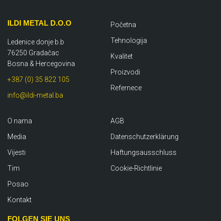
ILDI METAL D.O.O
Početna
Tehnologija
Ledenice donje b.b
76250 Gradačac
Kvalitet
Bosna & Hercegovina
Proizvodi
+387 (0) 35 822 105
Refernece
info@ildi-metal.ba
O nama
AGB
Media
Datenschutzerklärung
Vijesti
Haftungsausschluss
Tim
Cookie-Richtlinie
Posao
Kontakt
FOLGEN SIE UNS