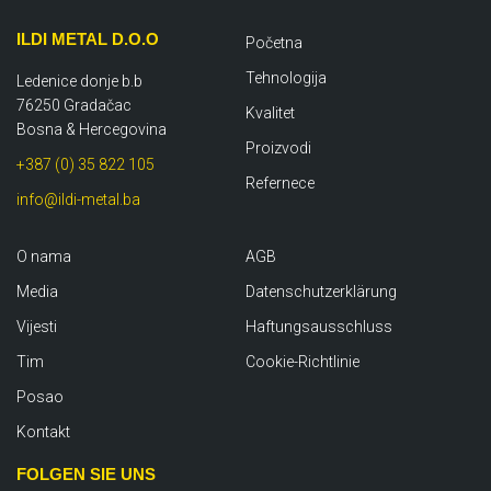
ILDI METAL D.O.O
Početna
Tehnologija
Ledenice donje b.b
76250 Gradačac
Kvalitet
Bosna & Hercegovina
Proizvodi
+387 (0) 35 822 105
Refernece
info@ildi-metal.ba
O nama
AGB
Media
Datenschutzerklärung
Vijesti
Haftungsausschluss
Tim
Cookie-Richtlinie
Posao
Kontakt
FOLGEN SIE UNS